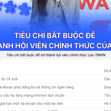
Tiêu chí bắt buộc để trở thành hội viên chính thức của 78WIN
Dữ l
 đủ 18 tuổi
Cần
tài khoản phải đồng bộ với thông tin ngân hàng
Dùng
yêu cầu hạ tầng mạng internet đạt chuẩn
Tốc 
giới hạn một tài khoản cho mỗi hội viên.
Hệ t