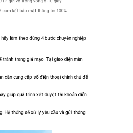
TP gửi về trong vòng 5-10 giây
lệ cam kết bảo mật thông tin 100%
ạn hãy làm theo đúng 4 bước chuyên nghiệp
ể tránh trang giả mạo. Tại giao diện màn
ạn cần cung cấp số điện thoại chính chủ để
này giúp quá trình xét duyệt tài khoản diễn
. Hệ thống sẽ xử lý yêu cầu và gửi thông