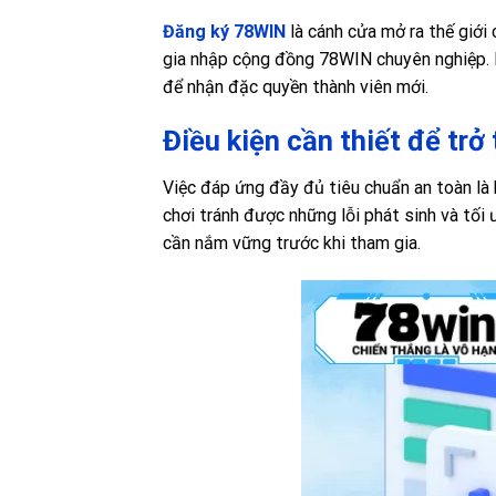
Đăng ký 78WIN
là cánh cửa mở ra thế giới 
gia nhập cộng đồng 78WIN chuyên nghiệp. H
để nhận đặc quyền thành viên mới.
Điều kiện cần thiết để trở
Việc đáp ứng đầy đủ tiêu chuẩn an toàn là
chơi tránh được những lỗi phát sinh và tối 
cần nắm vững trước khi tham gia.