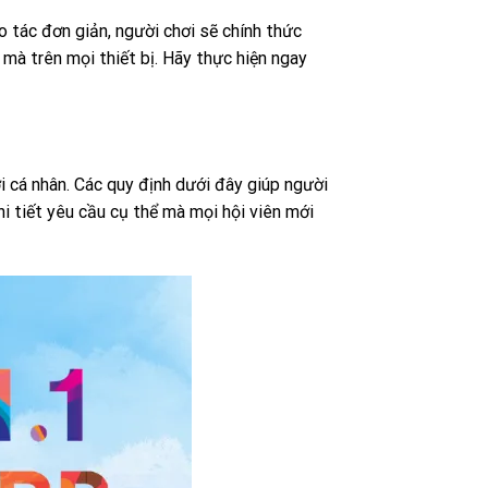
ao tác đơn giản, người chơi sẽ chính thức
à trên mọi thiết bị. Hãy thực hiện ngay
 cá nhân. Các quy định dưới đây giúp người
hi tiết yêu cầu cụ thể mà mọi hội viên mới