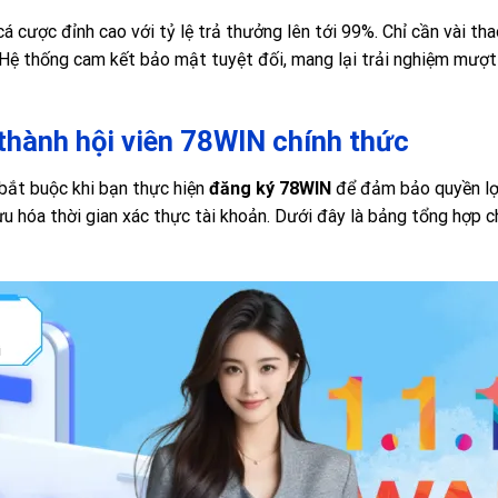
cá cược đỉnh cao với tỷ lệ trả thưởng lên tới 99%. Chỉ cần vài th
ệ thống cam kết bảo mật tuyệt đối, mang lại trải nghiệm mượt m
 thành hội viên 78WIN chính thức
 bắt buộc khi bạn thực hiện
đăng ký 78WIN
để đảm bảo quyền lợi
ưu hóa thời gian xác thực tài khoản. Dưới đây là bảng tổng hợp c