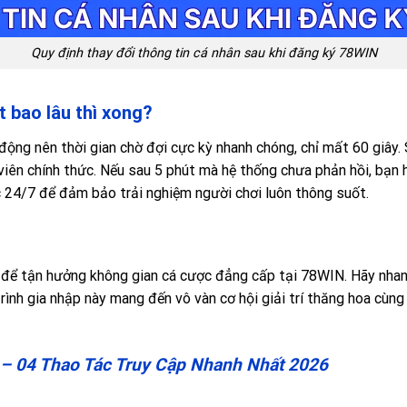
Quy định thay đổi thông tin cá nhân sau khi đăng ký 78WIN
t bao lâu thì xong?
động nên thời gian chờ đợi cực kỳ nhanh chóng, chỉ mất 60 giây.
viên chính thức. Nếu sau 5 phút mà hệ thống chưa phản hồi, bạn h
c 24/7 để đảm bảo trải nghiệm người chơi luôn thông suốt.
để tận hưởng không gian cá cược đẳng cấp tại 78WIN. Hãy nhanh
trình gia nhập này mang đến vô vàn cơ hội giải trí thăng hoa cùn
– 04 Thao Tác Truy Cập Nhanh Nhất 2026