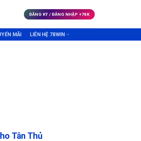
ĐĂNG KÝ / ĐĂNG NHẬP +78K
UYẾN MÃI
LIÊN HỆ 78WIN
ho Tân Thủ