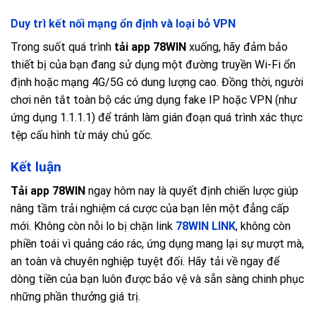
Duy trì kết nối mạng ổn định và loại bỏ VPN
Trong suốt quá trình
tải app 78WIN
xuống, hãy đảm bảo
thiết bị của bạn đang sử dụng một đường truyền Wi-Fi ổn
định hoặc mạng 4G/5G có dung lượng cao. Đồng thời, người
chơi nên tắt toàn bộ các ứng dụng fake IP hoặc VPN (như
ứng dụng 1.1.1.1) để tránh làm gián đoạn quá trình xác thực
tệp cấu hình từ máy chủ gốc.
Kết luận
Tải app 78WIN
ngay hôm nay là quyết định chiến lược giúp
nâng tầm trải nghiệm cá cược của bạn lên một đẳng cấp
mới. Không còn nỗi lo bị chặn link
78WIN LINK
, không còn
phiền toái vì quảng cáo rác, ứng dụng mang lại sự mượt mà,
an toàn và chuyên nghiệp tuyệt đối. Hãy tải về ngay để
dòng tiền của bạn luôn được bảo vệ và sẵn sàng chinh phục
những phần thưởng giá trị.