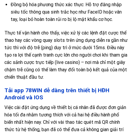
Đồng bộ hóa phương thức xác thực: Hỗ trợ đăng nhập
siêu tốc thông qua sinh trắc học như FaceID hoặc vân
tay, loại bỏ hoàn toàn rủi ro bị lộ mật khẩu cơ học.
Thực tế vận hành cho thấy, việc xử lý các lệnh đặt cược thể
thao hay các vòng quay slots trên ứng dụng diễn ra gần như
tức thì với độ trễ (ping) duy trì ở mức dưới 15ms. Điều này
tạo ra lợi thế cạnh tranh cực lớn cho người chơi khi tham gia
các sảnh cược trực tiếp (live casino) – nơi mà chỉ một giây
chậm trễ cũng có thể làm thay đổi toàn bộ kết quả của một
chiến thuật đầu tư.
Tải app 78WIN dễ dàng trên thiết bị HĐH
Android và IOS
Việc cài đặt ứng dụng về thiết bị cá nhân đã được đơn giản
hóa tối đa nhằm tương thích với cả hai hệ điều hành phổ
biến nhất hiện nay. Chỉ với vài thao tác quét mã QR chính
thức từ hệ thống, bạn đã có thể đưa cả không gian giải trí