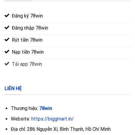
Đăng ký 78win
Đăng nhập 78win
Rút tiền 78win
Nạp tiền 78win
Tải app 78win
LIÊN HỆ
Thương hiệu:
78win
Website:
https://biggmart.in/
Địa chỉ: 286 Nguyễn Xí, Bình Thạnh, Hồ Chí Minh