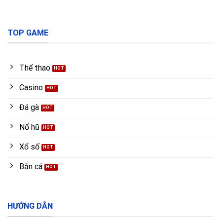
TOP GAME
Thể thao
Casino
Đá gà
Nổ hũ
Xổ số
Bắn cá
HƯỚNG DẪN