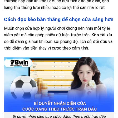
thường hấp dẫn khi một đội sở hữu tiền đạo ổn định, gặp
hàng thủ thủng lưới nhiều hoặc có lợi thế sân nhà rõ rệt.
Cách đọc kèo bàn thắng để chọn cửa sáng hơn
Muốn chọn cửa hợp lý, người chơi không nên nhìn mỗi tỷ lệ
niêm yết mà cần ghép nhiều dữ kiện trước trận.
Kèo tài xỉu
sẽ dễ đánh giá hơn khi bạn soi phong độ, lịch sử đối đầu và
thời điểm vào tiền thay vì cược theo cảm tính.
Bí quyết nhận diện cửa cược đáng theo trước trận đấu