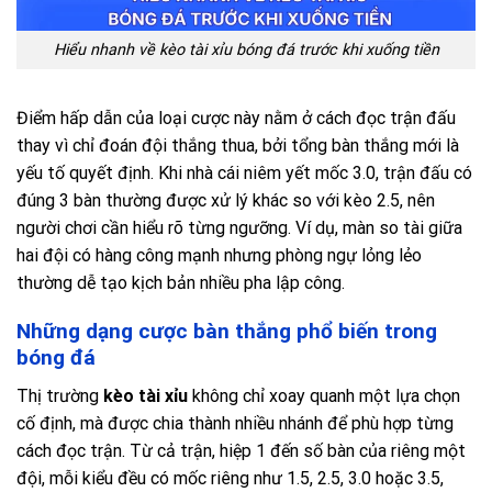
Hiểu nhanh về kèo tài xỉu bóng đá trước khi xuống tiền
Điểm hấp dẫn của loại cược này nằm ở cách đọc trận đấu
thay vì chỉ đoán đội thắng thua, bởi tổng bàn thắng mới là
yếu tố quyết định. Khi nhà cái niêm yết mốc 3.0, trận đấu có
đúng 3 bàn thường được xử lý khác so với kèo 2.5, nên
người chơi cần hiểu rõ từng ngưỡng. Ví dụ, màn so tài giữa
hai đội có hàng công mạnh nhưng phòng ngự lỏng lẻo
thường dễ tạo kịch bản nhiều pha lập công.
Những dạng cược bàn thắng phổ biến trong
bóng đá
Thị trường
kèo tài xỉu
không chỉ xoay quanh một lựa chọn
cố định, mà được chia thành nhiều nhánh để phù hợp từng
cách đọc trận. Từ cả trận, hiệp 1 đến số bàn của riêng một
đội, mỗi kiểu đều có mốc riêng như 1.5, 2.5, 3.0 hoặc 3.5,