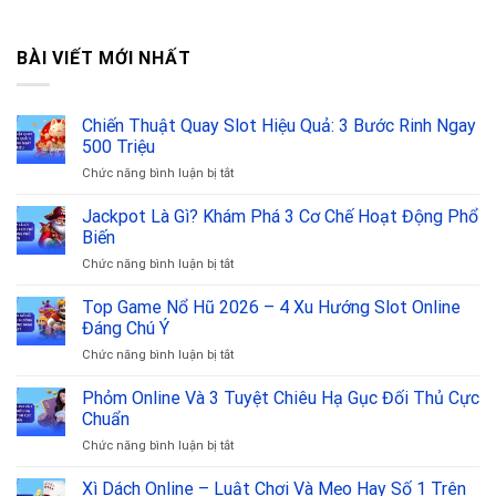
BÀI VIẾT MỚI NHẤT
Chiến Thuật Quay Slot Hiệu Quả: 3 Bước Rinh Ngay
500 Triệu
ở
Chức năng bình luận bị tắt
Chiến
Thuật
Jackpot Là Gì? Khám Phá 3 Cơ Chế Hoạt Động Phổ
Quay
Biến
Slot
ở
Chức năng bình luận bị tắt
Hiệu
Jackpot
Quả:
Là
Top Game Nổ Hũ 2026 – 4 Xu Hướng Slot Online
3
Gì?
Bước
Đáng Chú Ý
Khám
Rinh
ở
Chức năng bình luận bị tắt
Phá
Ngay
Top
3
500
Game
Phỏm Online Và 3 Tuyệt Chiêu Hạ Gục Đối Thủ Cực
Cơ
Triệu
Nổ
Chế
Chuẩn
Hũ
Hoạt
ở
Chức năng bình luận bị tắt
2026
Động
Phỏm
–
Phổ
Online
Xì Dách Online – Luật Chơi Và Mẹo Hay Số 1 Trên
4
Biến