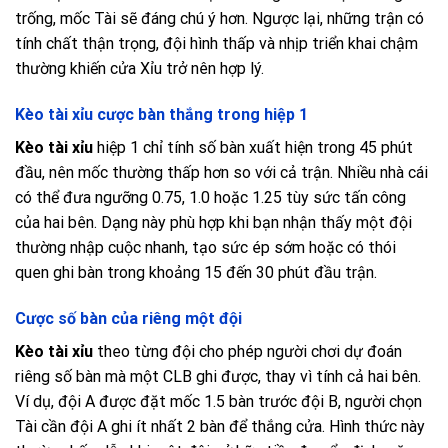
trống, mốc Tài sẽ đáng chú ý hơn. Ngược lại, những trận có
tính chất thận trọng, đội hình thấp và nhịp triển khai chậm
thường khiến cửa Xỉu trở nên hợp lý.
Kèo tài xỉu cược bàn thắng trong hiệp 1
Kèo tài xỉu
hiệp 1 chỉ tính số bàn xuất hiện trong 45 phút
đầu, nên mốc thường thấp hơn so với cả trận. Nhiều nhà cái
có thể đưa ngưỡng 0.75, 1.0 hoặc 1.25 tùy sức tấn công
của hai bên. Dạng này phù hợp khi bạn nhận thấy một đội
thường nhập cuộc nhanh, tạo sức ép sớm hoặc có thói
quen ghi bàn trong khoảng 15 đến 30 phút đầu trận.
Cược số bàn của riêng một đội
Kèo tài xỉu
theo từng đội cho phép người chơi dự đoán
riêng số bàn mà một CLB ghi được, thay vì tính cả hai bên.
Ví dụ, đội A được đặt mốc 1.5 bàn trước đội B, người chọn
Tài cần đội A ghi ít nhất 2 bàn để thắng cửa. Hình thức này