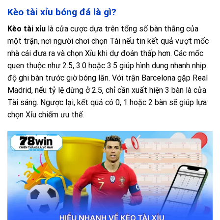
Kèo tài xỉu bóng đá là gì?
Kèo tài xỉu
là cửa cược dựa trên tổng số bàn thắng của
một trận, nơi người chơi chọn Tài nếu tin kết quả vượt mốc
nhà cái đưa ra và chọn Xỉu khi dự đoán thấp hơn. Các mốc
quen thuộc như 2.5, 3.0 hoặc 3.5 giúp hình dung nhanh nhịp
độ ghi bàn trước giờ bóng lăn. Với trận Barcelona gặp Real
Madrid, nếu tỷ lệ dừng ở 2.5, chỉ cần xuất hiện 3 bàn là cửa
Tài sáng. Ngược lại, kết quả có 0, 1 hoặc 2 bàn sẽ giúp lựa
chọn Xỉu chiếm ưu thế.