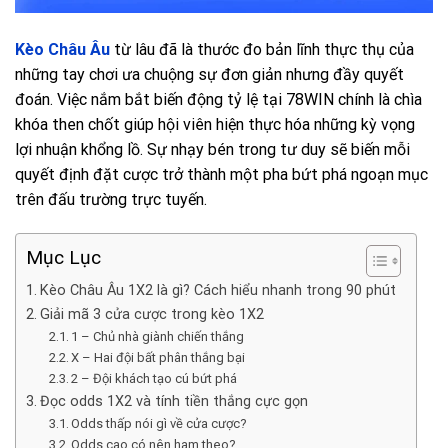
Kèo Châu Âu
từ lâu đã là thước đo bản lĩnh thực thụ của
những tay chơi ưa chuộng sự đơn giản nhưng đầy quyết
đoán. Việc nắm bắt biến động tỷ lệ tại 78WIN chính là chìa
khóa then chốt giúp hội viên hiện thực hóa những kỳ vọng
lợi nhuận khổng lồ. Sự nhạy bén trong tư duy sẽ biến mỗi
quyết định đặt cược trở thành một pha bứt phá ngoạn mục
trên đấu trường trực tuyến.
Mục Lục
Kèo Châu Âu 1X2 là gì? Cách hiểu nhanh trong 90 phút
Giải mã 3 cửa cược trong kèo 1X2
1 – Chủ nhà giành chiến thắng
X – Hai đội bất phân thắng bại
2 – Đội khách tạo cú bứt phá
Đọc odds 1X2 và tính tiền thắng cực gọn
Odds thấp nói gì về cửa cược?
Odds cao có nên ham theo?