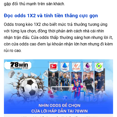
gặp đối thủ mạnh trên sân khách.
Đọc odds 1X2 và tính tiền thắng cực gọn
Odds trong kèo 1X2 cho biết mức trả thưởng tương ứng
với từng lựa chọn, đồng thời phản ánh cách nhà cái nhìn
nhận trận đấu. Cửa odds thấp thường sáng hơn nhưng lời ít,
còn cửa odds cao đem lại khoản nhận lớn hơn nhưng đi kèm
rủi ro cao.