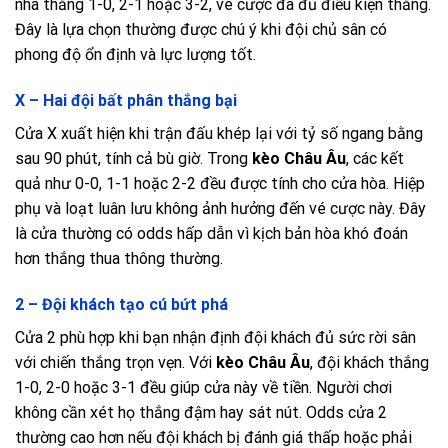
nhà thắng 1-0, 2-1 hoặc 3-2, vé cược đã đủ điều kiện thắng.
Đây là lựa chọn thường được chú ý khi đội chủ sân có
phong độ ổn định và lực lượng tốt.
X – Hai đội bất phân thắng bại
Cửa X xuất hiện khi trận đấu khép lại với tỷ số ngang bằng
sau 90 phút, tính cả bù giờ. Trong
kèo Châu Âu
, các kết
quả như 0-0, 1-1 hoặc 2-2 đều được tính cho cửa hòa. Hiệp
phụ và loạt luân lưu không ảnh hưởng đến vé cược này. Đây
là cửa thường có odds hấp dẫn vì kịch bản hòa khó đoán
hơn thắng thua thông thường.
2 – Đội khách tạo cú bứt phá
Cửa 2 phù hợp khi bạn nhận định đội khách đủ sức rời sân
với chiến thắng trọn vẹn. Với
kèo Châu Âu
, đội khách thắng
1-0, 2-0 hoặc 3-1 đều giúp cửa này về tiền. Người chơi
không cần xét họ thắng đậm hay sát nút. Odds cửa 2
thường cao hơn nếu đội khách bị đánh giá thấp hoặc phải