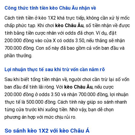
Công thức tính tiền kèo Châu Âu nhận về
Cách tính tiền ở kèo 1X2 khá trực tiếp, không cần xử lý mốc
chấp phức tạp. Khi chơi
kèo Châu Âu
, số tiền nhận về được
tính bằng tiền cược nhân với odds đã chọn. Ví dụ, đặt
200.000 đồng vào cửa X có odds 3.50, nếu thắng sẽ nhận
700.000 đồng. Con số này đã bao gồm cả vốn ban đầu và
phần thưởng.
Lợi nhuận thực tế sau khi trừ vốn cần nắm rõ
Sau khi biết tổng tiền nhận về, người chơi cần trừ lại số vốn
ban đầu để tính lãi ròng. Với
kèo Châu Âu
, nếu cược
200.000 đồng ở odds 3.50 và nhận 700.000 đồng, lợi nhuận
thực tế là 500.000 đồng. Cách tính này giúp so sánh nhanh
từng cửa trước khi xuống tiền. Nhờ vậy, bạn dễ chọn
phương án hợp với mức chịu rủi ro.
So sánh kèo 1X2 với kèo Châu Á