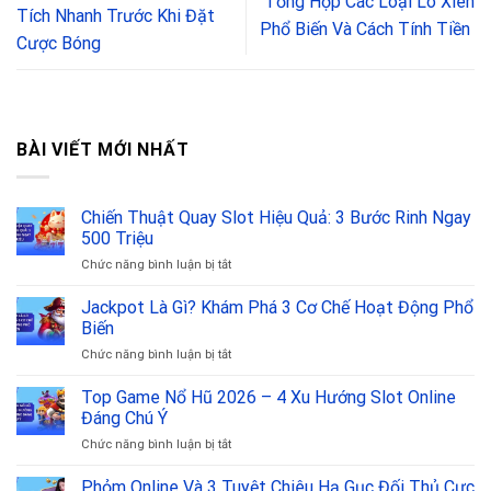
Tổng Hợp Các Loại Lô Xiên
Tích Nhanh Trước Khi Đặt
Phổ Biến Và Cách Tính Tiền
Cược Bóng
BÀI VIẾT MỚI NHẤT
Chiến Thuật Quay Slot Hiệu Quả: 3 Bước Rinh Ngay
500 Triệu
ở
Chức năng bình luận bị tắt
Chiến
Thuật
Jackpot Là Gì? Khám Phá 3 Cơ Chế Hoạt Động Phổ
Quay
Biến
Slot
ở
Chức năng bình luận bị tắt
Hiệu
Jackpot
Quả:
Là
Top Game Nổ Hũ 2026 – 4 Xu Hướng Slot Online
3
Gì?
Bước
Đáng Chú Ý
Khám
Rinh
ở
Chức năng bình luận bị tắt
Phá
Ngay
Top
3
500
Game
Phỏm Online Và 3 Tuyệt Chiêu Hạ Gục Đối Thủ Cực
Cơ
Triệu