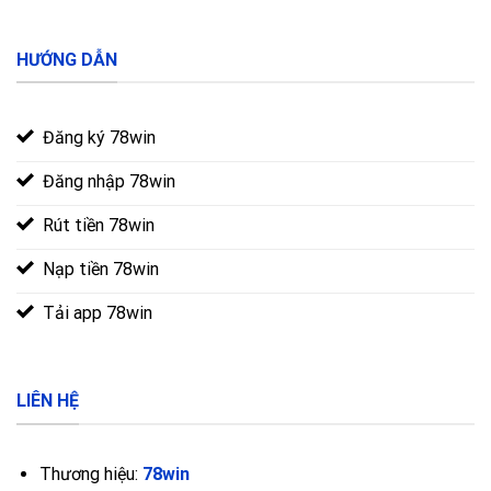
HƯỚNG DẪN
Đăng ký 78win
Đăng nhập 78win
Rút tiền 78win
Nạp tiền 78win
Tải app 78win
LIÊN HỆ
Thương hiệu:
78win